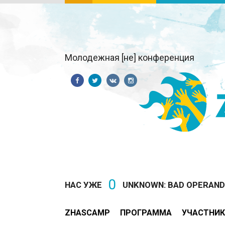
Молодежная [не] конференция
0
НАС УЖЕ
UNKNOWN: BAD OPERAND T
ZHASCAMP
ПРОГРАММА
УЧАСТНИК