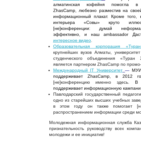
алматинская кофейня помогла в 
ZhasCamp
, любезно разместив на свое
информационный плакат. Кроме того, 
интерьера «Совы» круто иллюс
[не]конференции: думай неформа
эффективно, и наш
ambassador
Даст
интересное видео
.
Образовательная корпорация «Туран
крупнейших вузов Алматы, университет
студенческого объединения «Туран 
является партнером
ZhasCamp
по промо-
Международный IT Университет
—
МУИ
поддерживает
ZhasCamp
, в 2012 г
[не]конференцию именно здесь
. В 
поддерживает информационную кампани
Павлодарский государственный педагоги
одно из старейших высших учебных зав
в этом году он также помогает [н
распространением информации среди м
Молодежная информационная служба Каз
признательность руководству всех компа
молодежи и ее инициатив!