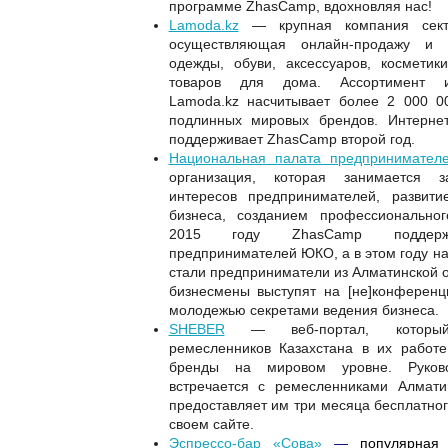
программе ZhasCamp, вдохновляя нас!
Lamoda.kz
— крупная компания секто
осуществляющая онлайн-продажу и 
одежды, обуви, аксессуаров, космети
товаров для дома. Ассортимент ин
Lamoda.kz насчитывает более 2 000 0
подлинных мировых брендов. Интерне
поддерживает
ZhasCamp
второй год.
Национальная палата предпринимател
организация, которая занимается 
интересов предпринимателей, развити
бизнеса, созданием профессионально
2015 году
ZhasCamp
поддерж
предпринимателей ЮКО, а в этом году 
стали предприниматели из Алматинской 
бизнесмены выступят на [не]конференц
молодежью секретами ведения бизнеса.
SHEBER
— веб-портал, который 
ремесленников Казахстана в их работе
бренды на мировом уровне. Руко
встречается с ремесленниками Алмати
предоставляет им три месяца бесплатно
своем сайте.
Эспрессо-бар «Сова»
—
популярная