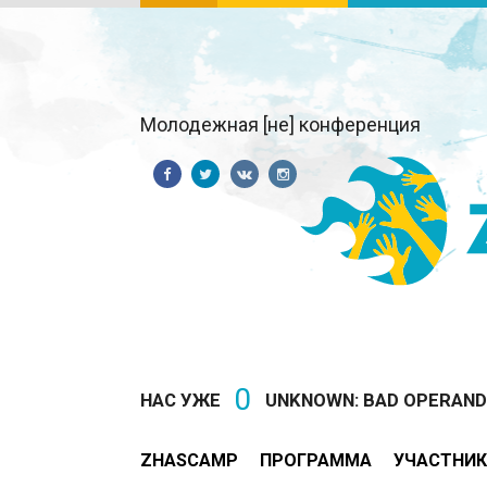
Молодежная [не] конференция
0
НАС УЖЕ
UNKNOWN: BAD OPERAND T
ZHASCAMP
ПРОГРАММА
УЧАСТНИК