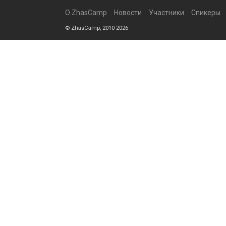
О ZhasCamp
Новости
Участники
Спикеры
© ZhasCamp, 2010-2026