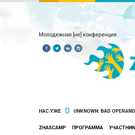
Молодежная [не] конференция
0
НАС УЖЕ
UNKNOWN: BAD OPERAND T
ZHASCAMP
ПРОГРАММА
УЧАСТНИК