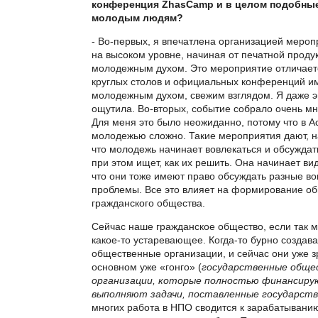
конференция ZhasCamp и в целом подобны
молодым людям?
- Во-первых, я впечатлена организацией мероп
на высоком уровне, начиная от печатной проду
молодежным духом. Это мероприятие отличает
круглых столов и официальных конференций и
молодежным духом, свежим взглядом. Я даже э
ощутила. Во-вторых, событие собрало очень м
Для меня это было неожиданно, потому что в А
молодежью сложно. Такие мероприятия дают, на
что молодежь начинает вовлекаться и обсуждат
при этом ищет, как их решить. Она начинает ви
что они тоже имеют право обсуждать разные во
проблемы. Все это влияет на формирование о
гражданского общества.
Сейчас наше гражданское общество, если так м
какое-то устаревающее. Когда-то бурно создав
общественные организации, и сейчас они уже з
основном уже «гонго» (
государственные обще
организации, которые полностью финансиру
выполняют задачи, поставленные государст
многих работа в НПО сводится к зарабатыванию 