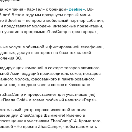
а компания «Кар-Тел» с брендом
«Beeline»
. Во-
5 лет! В этом году мы празднуем первый мини-
то #Beeline – не просто мобильный партнер события,
ме и представляет молодежи интересные презентации,
мет участие в программе ZhasCamp в трех городах,
нные услуги мобильной и фиксированной телефонии,
анных, доступ в интернет на базе технологий
коления 3G.
 лидирующих компаний в секторе товаров активного
ьной Азии, ведущий производитель соков, нектаров,
анного молока, фасованного и пакетированного
апитков, холодных чаев и снеков в Казахстане.
 ZhasCamp и предоставляет для участников [не]
 «Пиала Gold» и всеми любимый напиток «Pepsi».
кательный центр хорошо известной многим
 двери для ZhasCampв Шымкенте! Именно в
посвященная участникам ZhasCamp'14. Кроме того,
ешмоб «Не проспи ZhasCamp», чтобы напомнить