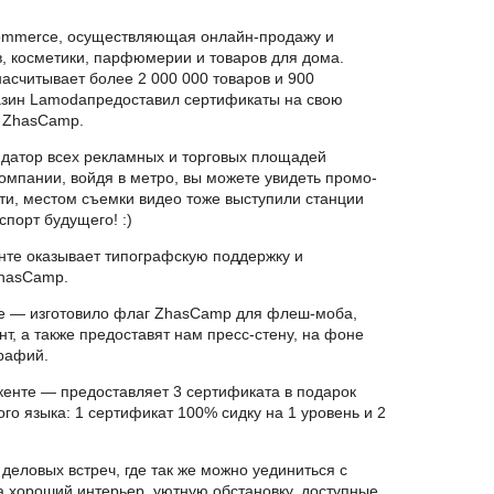
ommerce, осуществляющая онлайн-продажу и
в, косметики, парфюмерии и товаров для дома.
асчитывает более 2 000 000 товаров и 900
азин Lamodaпредоставил сертификаты на свою
в ZhasCamp.
датор всех рекламных и торговых площадей
мпании, войдя в метро, вы можете увидеть промо-
ти, местом съемки видео тоже выступили станции
порт будущего! :)
те оказывает типографскую поддержку и
ZhasCamp.
 — изготовило флаг ZhasCamp для флеш-моба,
, а также предоставят нам пресс-стену, на фоне
рафий.
енте — предоставляет 3 сертификата в подарок
го языка: 1 сертификат 100% сидку на 1 уровень и 2
деловых встреч, где так же можно уединиться с
а хороший интерьер, уютную обстановку, доступные