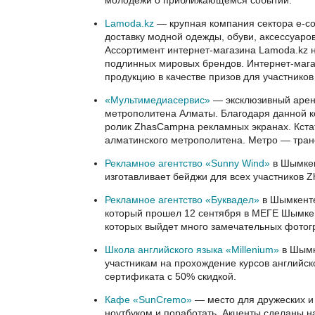
Lamoda.kz
— крупная компания сектора e-c
доставку модной одежды, обуви, аксессуаро
Ассортимент интернет-магазина Lamoda.kz н
подлинных мировых брендов. Интернет-маг
продукцию в качестве призов для участнико
«Мультимедиасервис»
— эксклюзивный арен
метрополитена Алматы. Благодаря данной ко
ролик ZhasCampна рекламных экранах. Кста
алматинского метрополитена. Метро — транс
Рекламное агентство «Sunny Wind»
в Шымкен
изготавливает бейджи для всех участников 
Рекламное агентство «Буквадел»
в Шымкенте
который прошел 12 сентября в МЕГЕ Шымкент
которых выйдет много замечательных фотог
Школа английского языка «Millenium»
в Шымк
участникам на прохождение курсов английско
сертификата с 50% скидкой.
Кафе «SunCremo»
— место для дружеских и 
ноутбуком и поработать. Акценты сделаны н