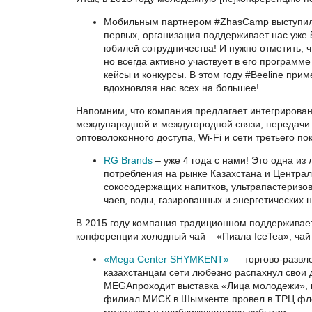
Мобильным партнером #ZhasCamp выступил
первых, организация поддерживает нас уже 
юбилей сотрудничества! И нужно отметить, ч
но всегда активно участвует в его програм
кейсы и конкурсы. В этом году #Beeline при
вдохновляя нас всех на большее!
Напомним, что компания предлагает интегрирова
международной и междугородной связи, передачи д
оптоволоконного доступа, Wi-Fi и сети третьего по
RG Brands
– уже 4 года с нами! Это одна из
потребления на рынке Казахстана и Централ
сокосодержащих напитков, ультрапастеризов
чаев, воды, газированных и энергетических н
В 2015 году компания традиционном поддерживает
конференции холодный чай – «Пиала IceTea», чай
«Mega Center SHYMKENT»
— торгово-развле
казахстанцам сети любезно распахнул свои
MEGAпроходит выставка «Лица молодежи», 
филиал МИСК в Шымкенте провел в ТРЦ фл
молодежи о приближающемся событии.