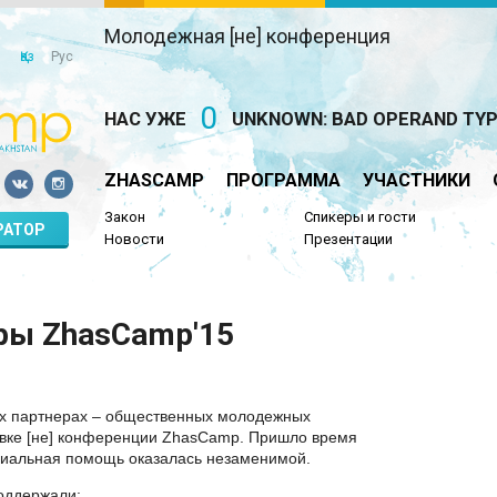
Молодежная [не] конференция
Қаз
Рус
0
НАС УЖЕ
UNKNOWN: BAD OPERAND TYPE 
ZHASCAMP
ПРОГРАММА
УЧАСТНИКИ
Закон
Спикеры и гости
РАТОР
Новости
Презентации
ры ZhasCamp'15
их партнерах – общественных молодежных
овке [не] конференции ZhasCamp. Пришло время
риальная помощь оказалась незаменимой.
оддержали: