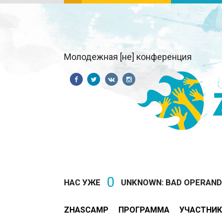
Молодежная [не] конференция
0
НАС УЖЕ
UNKNOWN: BAD OPERAND T
ZHASCAMP
ПРОГРАММА
УЧАСТНИК