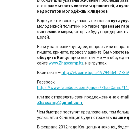
В Концепции указаны основные проблемы раз
это и
размытость системы ценностей
, и
куль
недостаток молодёжных лидеров
.
В документе также указаны не только
пути улу
молодёжной политики, но также
правовые гар
системные меры
, которые будут предпринят
целей.
Если у вас возникнут идеи, вопросы или поправ
пишите, кричите, провозглашайте! Вы можете
вы
обсудить Концепцию
всё там же — в обсужде
сайте
www.Zhascamp.kz
, и в группах:
Вконтакте —
http://vk.com/topic-19794664_2735
Facebook —
https://www.facebook.com/pages/ZhasCamp/1
или же отправлять свои предложения на e-mail
Zhascamp@gmail.com
.
Чем быстрее поступят предложения, тем больш
услышат, и Концепция будет отражать
наши ид
В феврале 2012 года Концепция наконец будет