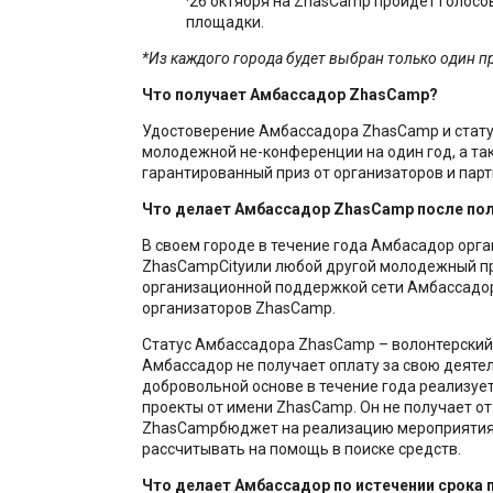
·26 октября на ZhasCamp пройдет голосо
площадки.
*Из каждого города будет выбран только один п
Что получает Амбассадор
ZhasCamp
?
Удостоверение Амбассадора ZhasCamp и стату
молодежной не-конференции на один год, а та
гарантированный приз от организаторов и парт
Что делает Амбассадор
ZhasCamp
после пол
В своем городе в течение года Амбасадор орга
ZhasCampCityили любой другой молодежный пр
организационной поддержкой сети Амбассадо
организаторов ZhasCamp.
Статус Амбассадора ZhasCamp – волонтерский, 
Амбассадор не получает оплату за свою деятел
добровольной основе в течение года реализует
проекты от имени ZhasCamp. Он не получает от
ZhasCampбюджет на реализацию мероприятия
рассчитывать на помощь в поиске средств.
Что делает Амбассадор по истечении срока