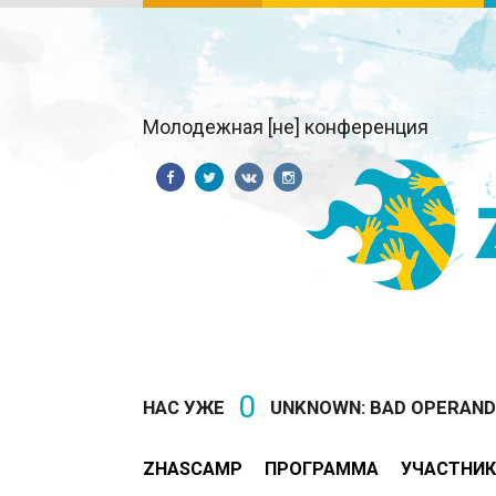
Молодежная [не] конференция
0
НАС УЖЕ
UNKNOWN: BAD OPERAND T
ZHASCAMP
ПРОГРАММА
УЧАСТНИК