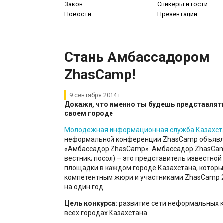
Закон
Спикеры и гости
Новости
Презентации
​Стань Амбассадором
ZhasCamp!
9 сентября 2014 г.
Докажи, что именно ты будешь представлят
своем городе
Молодежная информационная служба Казахст
неформальной конференции ZhasCamp объявля
«Амбассадор ZhasCamp». Амбассадор ZhasCam
вестник; посол) – это представитель известно
площадки в каждом городе Казахстана, которы
компетентным жюри и участниками ZhasCamp 2
на один год.
Цель конкурса:
развитие сети неформальных 
всех городах Казахстана.