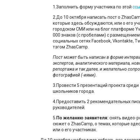
1.Заполнить форму участника по этой
ссы
2.До 10 октября написать пост о ZhasCamp
которые здесь обсуждаются, или о его уч
городском СМИ или на блог платформе Yv
000 знаков (с пробелами) с размещением
социальных сетях Facebook, Vkontakte, Twi
тэгом ZhasCamp.
Пост может быть написан в форме интерв
экспертов, аналитического материала, нов
репортажа и так далее, и желательно сопр
фотографией (-иями).
3.Провести 5 презентаций проекта среди 
школьников города.
4.Предоставить 2 рекомендательных пись
руководителей.
5.
По желанию заявителя:
снять видео-р
сюжет о ZhasCamp, о темах, которые зде
или о его участниках.
До 10 октября необходимо собрать все доказа