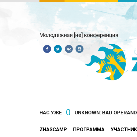
Молодежная [не] конференция
0
НАС УЖЕ
UNKNOWN: BAD OPERAND T
ZHASCAMP
ПРОГРАММА
УЧАСТНИК