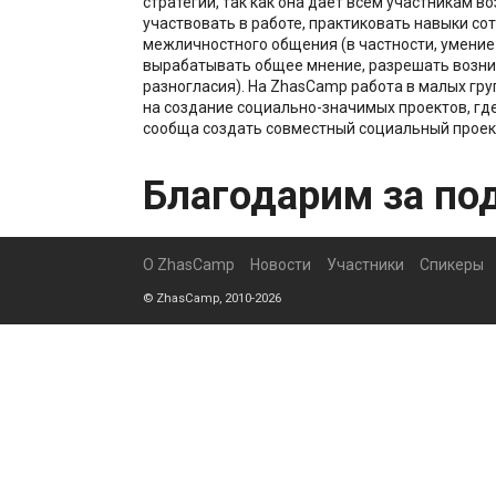
стратегий, так как она дает всем участникам 
участвовать в работе, практиковать навыки со
межличностного общения (в частности, умение
вырабатывать общее мнение, разрешать возн
разногласия). На ZhasCamp работа в малых гр
на создание социально-значимых проектов, где
сообща создать совместный социальный проек
Благодарим за по
О ZhasCamp
Новости
Участники
Спикеры
© ZhasCamp, 2010-2026