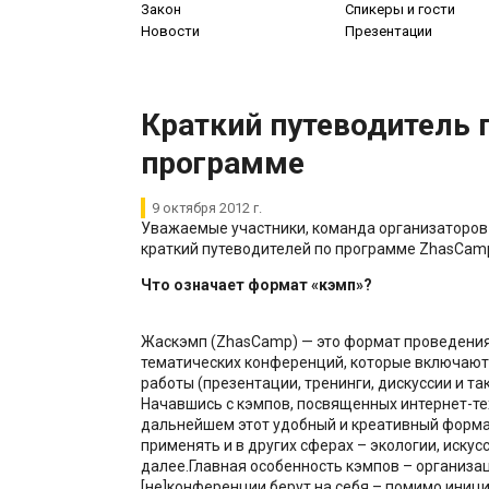
Закон
Спикеры и гости
Новости
Презентации
Краткий путеводитель 
программе
9 октября 2012 г.
Уважаемые участники, команда организаторов
краткий путеводителей по программе ZhasCam
Что означает формат «кэмп»?
Жаскэмп (ZhasCamp) — это формат проведени
тематических конференций, которые включаю
работы (презентации, тренинги, дискуссии и так
Начавшись с кэмпов, посвященных интернет-те
дальнейшем этот удобный и креативный форма
применять и в других сферах – экологии, искусс
далее.Главная особенность кэмпов – организа
[не]конференции берут на себя – помимо иниц