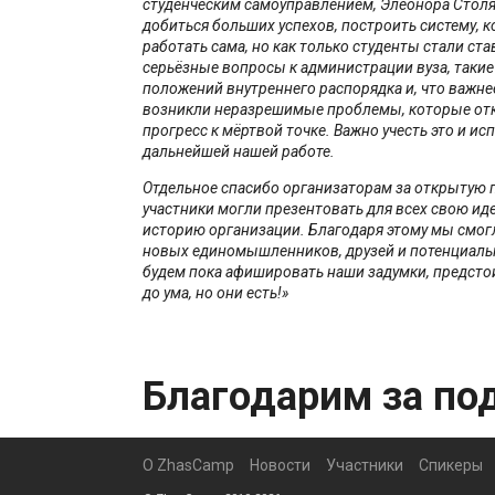
студенческим самоуправлением, Элеонора Стол
добиться больших успехов, построить систему, к
работать сама, но как только студенты стали ст
серьёзные вопросы к администрации вуза, такие
положений внутреннего распорядка и, что важнее
возникли неразрешимые проблемы, которые отк
прогресс к мёртвой точке. Важно учесть это и ис
дальнейшей нашей работе.
Отдельное спасибо организаторам за открытую 
участники могли презентовать для всех свою и
историю организации. Благодаря этому мы смог
новых единомышленников, друзей и потенциаль
будем пока афишировать наши задумки, предстои
до ума, но они есть!
»
Благодарим за по
О ZhasCamp
Новости
Участники
Спикеры