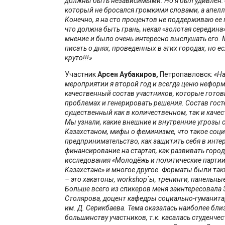
должны быть независимыми. Но я был удивлен:
который не бросался громкими словами, а апел
Конечно, я на сто процентов не поддерживаю ее 
что должна быть грань, некая «золотая середина»
мнение и было очень интересно выслушать его.
писать о днях, проведенных в этих городах, но ес
круто!!!»
Участник
Арсен
Аубакиров,
Петропавловск:
«На
мероприятии я второй год и всегда ценю неформ
качественный состав участников, которые готов
проблемах и генерировать решения. Состав гост
существенный как в количественном, так и каче
Мы узнали, какие внешние и внутренние угрозы 
Казахстаном, мифы о феминизме, что такое соц
предпринимательство, как защитить себя в интер
финансирование на стартап, как развивать город
исследования «Молодёжь и политические партии
Казахстане» и многое другое. Форматы были та
– это хакатоны, workshop`ы, тренинги, панельны
Больше всего из спикеров меня заинтересовала
Столярова, доцент кафедры социально-гуманита
им. Д. Серикбаева. Тема оказалась наиболее бли
большинству участников, т.к. касалась студенче