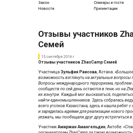
Закон
Спикеры и гости
Новости
Презентации
Отзывы участников Zh
Семей
15 сентября 2016 г.
Отзывы участников
ZhasCamp
Семей
Участница
Зульфия Раисова
, Астана:
«Большое
возможность взглянуть на актуальные вопросы п
Вопросы международного терроризма, проблем
сообществ по сей день остаются в тени, но на
Zh
их изнутри. Каждый мог высказаться, поделитьс
найти единомышленников. Здесь собралась вед
всего уголков Казахстана, здесь я нашла ребят 
и зарядилась идеями для реализации нового прое
уезжать, мы пообещали друг другу встретиться в
Участник
Амиржан Амангельдин
, Актобе:
«Спа
организаторам
ZhasCamp
за такую возможность,