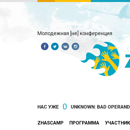
Молодежная [не] конференция
0
НАС УЖЕ
UNKNOWN: BAD OPERAND T
ZHASCAMP
ПРОГРАММА
УЧАСТНИК