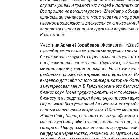
слушать умных и грамотных людей и получить оп
Все прошло на высшем уровне.
ZhasCamp
объеди
единомышленников, это море позитива море эмо
главное возможность дискуссии со спикерами! Я
хорошими и креативными друзьями из разных г
Казахстана».
Участник
Арман Жорабеков
, Жезказган:
«
Zhas
где собирается сама активная молодежь страны, 
безразлична ее судьба. Перед нами выступают о
профессионалы своего дело. Слушая их, ты рас
мировоззрение, миропонимание. Есть такие спи
разбивают сложенные временем стереотипы. В 
выделяю для себя одного спикера, который боль
заинтересовал меня. В Талдыкоргане это был Ас
бизнес коуч. Меня трудно удивить чем-то новым 
бизнесу, и я представлял банальную презентацию
Перед нами был успешный бизнесмен, который 
своими маленькими секретами. В Семее меня за
Жанар Секербаева, соосновательница «Феминит
маленькую биографию о ней, я мысленно предста
говорить. Перед тем, как она вышла, я думал сей
гендерное неравенство, какие сейчас мужики «ко