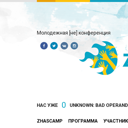
Молодежная [не] конференция
0
НАС УЖЕ
UNKNOWN: BAD OPERAND T
ZHASCAMP
ПРОГРАММА
УЧАСТНИК