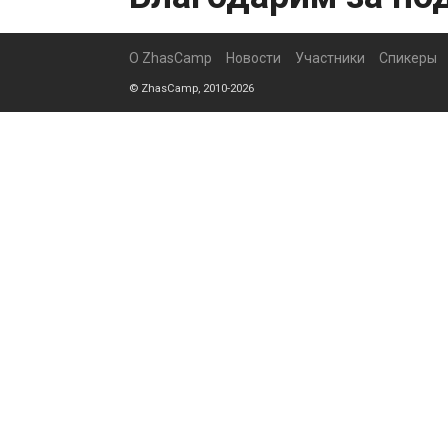
О ZhasCamp
Новости
Участники
Спикеры
© ZhasCamp, 2010-2026